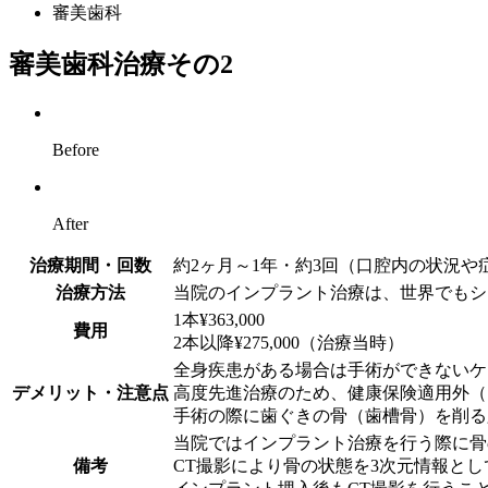
審美歯科
審美歯科治療その2
Before
After
治療期間・回数
約2ヶ月～1年・約3回（口腔内の状況や
治療方法
当院のインプラント治療は、世界でもシェ
1本¥363,000
費用
2本以降¥275,000（治療当時）
全身疾患がある場合は手術ができないケ
デメリット・注意点
高度先進治療のため、健康保険適用外（
手術の際に歯ぐきの骨（歯槽骨）を削る
当院ではインプラント治療を行う際に骨
備考
CT撮影により骨の状態を3次元情報と