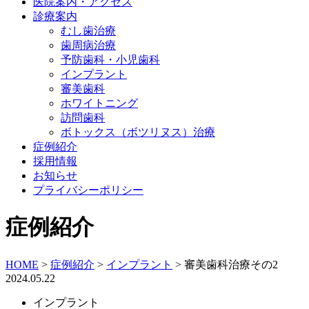
医院案内・アクセス
診療案内
むし歯治療
歯周病治療
予防歯科・小児歯科
インプラント
審美歯科
ホワイトニング
訪問歯科
ボトックス（ボツリヌス）治療
症例紹介
採用情報
お知らせ
プライバシーポリシー
症例紹介
HOME
>
症例紹介
>
インプラント
>
審美歯科治療その2
2024.05.22
インプラント