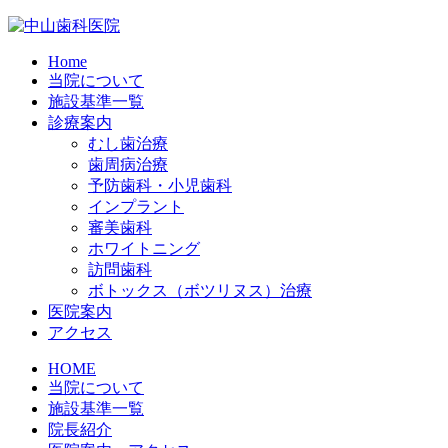
Home
当院について
施設基準一覧
診療案内
むし歯治療
歯周病治療
予防歯科・小児歯科
インプラント
審美歯科
ホワイトニング
訪問歯科
ボトックス（ボツリヌス）治療
医院案内
アクセス
HOME
当院について
施設基準一覧
院長紹介