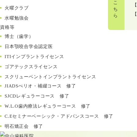
ご予約はこちら
【
火曜クラブ
水曜勉強会
資格等
博士（歯学）
日本顎咬合学会認定医
ITIインプラントライセンス
ゴアテックスライセンス
スクリューベントインプラントライセンス
JIADSぺリオ・補綴コース 修了
SJCDレギュラーコース 修了
W.L.O歯内療法レギュラーコース 修了
C.Eセミナーベーシック・アドバンスコース 修了
明石矯正会 修了